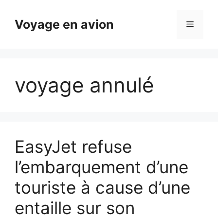
Aller
au
Voyage en avion
Menu
contenu
voyage annulé
EasyJet refuse
l’embarquement d’une
touriste à cause d’une
entaille sur son