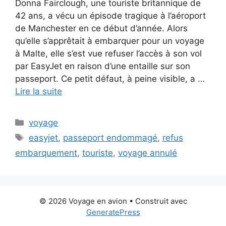
Donna Fairclough, une touriste britannique de
42 ans, a vécu un épisode tragique à l’aéroport
de Manchester en ce début d’année. Alors
qu’elle s’apprêtait à embarquer pour un voyage
à Malte, elle s’est vue refuser l’accès à son vol
par EasyJet en raison d’une entaille sur son
passeport. Ce petit défaut, à peine visible, a …
Lire la suite
Catégories
voyage
Étiquettes
easyjet
,
passeport endommagé
,
refus
embarquement
,
touriste
,
voyage annulé
© 2026 Voyage en avion
• Construit avec
GeneratePress