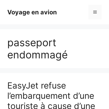
Aller
au
Voyage en avion
Menu
contenu
passeport
endommagé
EasyJet refuse
l’embarquement d’une
touriste à cause d’une