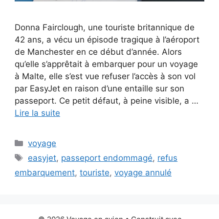
Donna Fairclough, une touriste britannique de
42 ans, a vécu un épisode tragique à l’aéroport
de Manchester en ce début d’année. Alors
qu’elle s’apprêtait à embarquer pour un voyage
à Malte, elle s’est vue refuser l’accès à son vol
par EasyJet en raison d’une entaille sur son
passeport. Ce petit défaut, à peine visible, a …
Lire la suite
Catégories
voyage
Étiquettes
easyjet
,
passeport endommagé
,
refus
embarquement
,
touriste
,
voyage annulé