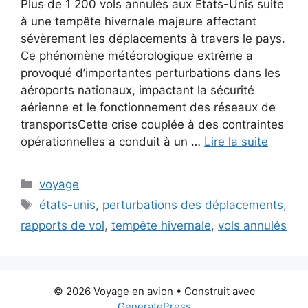
Plus de 1 200 vols annulés aux États-Unis suite
à une tempête hivernale majeure affectant
sévèrement les déplacements à travers le pays.
Ce phénomène météorologique extrême a
provoqué d’importantes perturbations dans les
aéroports nationaux, impactant la sécurité
aérienne et le fonctionnement des réseaux de
transportsCette crise couplée à des contraintes
opérationnelles a conduit à un …
Lire la suite
Catégories
voyage
Étiquettes
états-unis
,
perturbations des déplacements
,
rapports de vol
,
tempête hivernale
,
vols annulés
© 2026 Voyage en avion
• Construit avec
GeneratePress