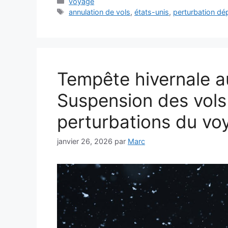
Catégories
voyage
Étiquettes
annulation de vols
,
états-unis
,
perturbation d
Tempête hivernale a
Suspension des vols 
perturbations du voy
janvier 26, 2026
par
Marc