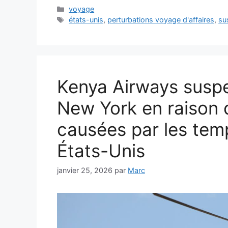
Catégories
voyage
Étiquettes
états-unis
,
perturbations voyage d'affaires
,
su
Kenya Airways suspe
New York en raison 
causées par les tem
États-Unis
janvier 25, 2026
par
Marc