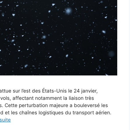
tue sur l’est des États-Unis le 24 janvier,
ols, affectant notamment la liaison très
is. Cette perturbation majeure a bouleversé les
et les chaînes logistiques du transport aérien.
 suite