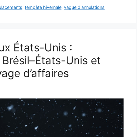
éplacements
,
tempête hivernale
,
vague d'annulations
ux États-Unis :
Brésil–États-Unis et
age d’affaires