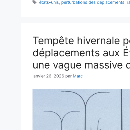
Étiquettes
états-unis
,
perturbations des déplacements
,
r
Tempête hivernale p
déplacements aux É
une vague massive d
janvier 26, 2026
par
Marc