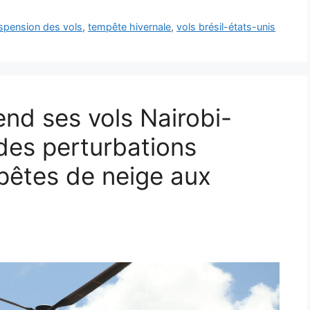
spension des vols
,
tempête hivernale
,
vols brésil-états-unis
nd ses vols Nairobi-
des perturbations
pêtes de neige aux