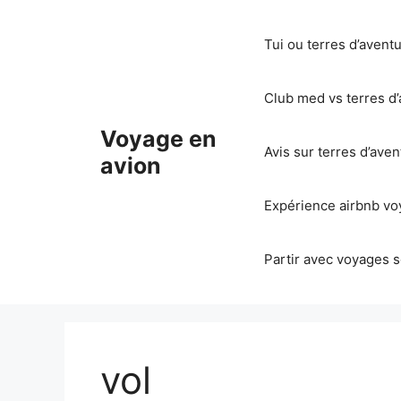
Aller
au
Tui ou terres d’avent
contenu
Club med vs terres d’
Voyage en
Avis sur terres d’ave
avion
Expérience airbnb voy
Partir avec voyages s
vol