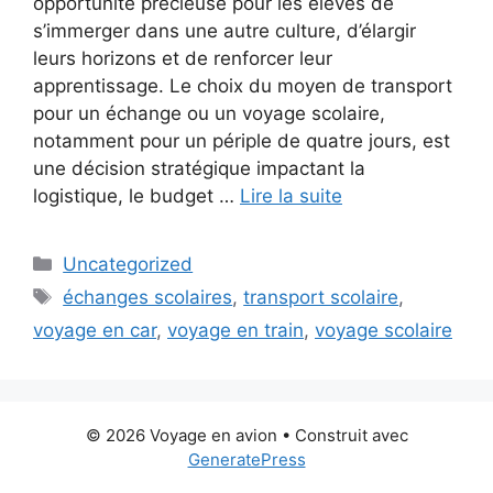
opportunité précieuse pour les élèves de
s’immerger dans une autre culture, d’élargir
leurs horizons et de renforcer leur
apprentissage. Le choix du moyen de transport
pour un échange ou un voyage scolaire,
notamment pour un périple de quatre jours, est
une décision stratégique impactant la
logistique, le budget …
Lire la suite
Catégories
Uncategorized
Étiquettes
échanges scolaires
,
transport scolaire
,
voyage en car
,
voyage en train
,
voyage scolaire
© 2026 Voyage en avion
• Construit avec
GeneratePress