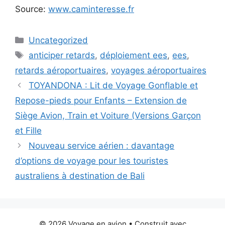
Source:
www.caminteresse.fr
Catégories
Uncategorized
Étiquettes
anticiper retards
,
déploiement ees
,
ees
,
retards aéroportuaires
,
voyages aéroportuaires
TOYANDONA : Lit de Voyage Gonflable et
Repose-pieds pour Enfants – Extension de
Siège Avion, Train et Voiture (Versions Garçon
et Fille
Nouveau service aérien : davantage
d’options de voyage pour les touristes
australiens à destination de Bali
© 2026 Voyage en avion
• Construit avec