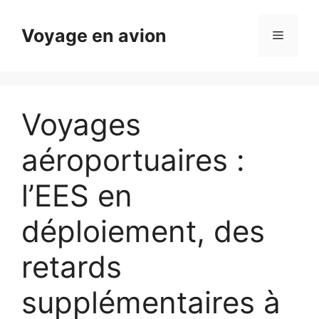
Aller
au
Voyage en avion
Menu
contenu
Voyages
aéroportuaires :
l’EES en
déploiement, des
retards
supplémentaires à