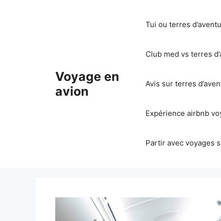
Aller
au
Tui ou terres d’avent
contenu
Club med vs terres d’
Voyage en
Avis sur terres d’ave
avion
Expérience airbnb voy
Partir avec voyages s