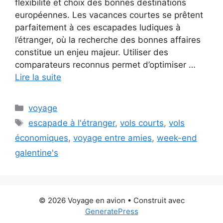
flexibilité et choix des bonnes destinations
européennes. Les vacances courtes se prêtent
parfaitement à ces escapades ludiques à
l’étranger, où la recherche des bonnes affaires
constitue un enjeu majeur. Utiliser des
comparateurs reconnus permet d’optimiser …
Lire la suite
Catégories
voyage
Étiquettes
escapade à l'étranger
,
vols courts
,
vols
économiques
,
voyage entre amies
,
week-end
galentine's
© 2026 Voyage en avion
• Construit avec
GeneratePress