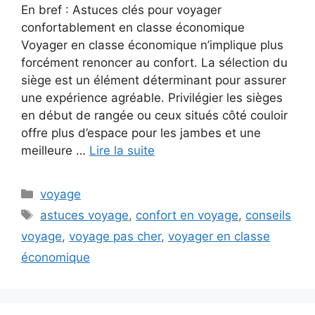
En bref : Astuces clés pour voyager
confortablement en classe économique
Voyager en classe économique n’implique plus
forcément renoncer au confort. La sélection du
siège est un élément déterminant pour assurer
une expérience agréable. Privilégier les sièges
en début de rangée ou ceux situés côté couloir
offre plus d’espace pour les jambes et une
meilleure …
Lire la suite
Catégories
voyage
Étiquettes
astuces voyage
,
confort en voyage
,
conseils
voyage
,
voyage pas cher
,
voyager en classe
économique