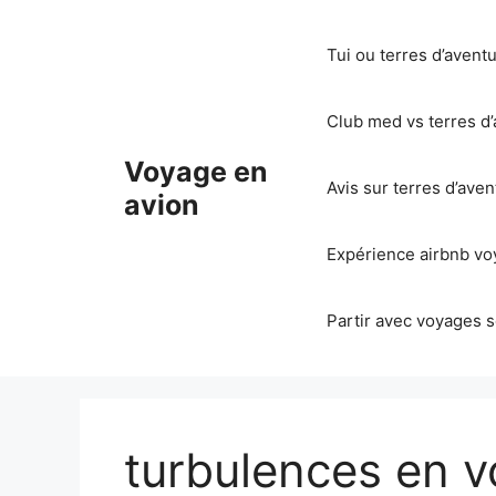
Aller
au
Tui ou terres d’avent
contenu
Club med vs terres d’
Voyage en
Avis sur terres d’ave
avion
Expérience airbnb voy
Partir avec voyages s
turbulences en v