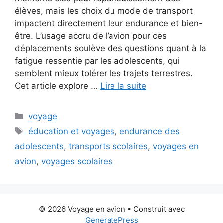
élèves, mais les choix du mode de transport
impactent directement leur endurance et bien-
être. L’usage accru de l’avion pour ces
déplacements soulève des questions quant à la
fatigue ressentie par les adolescents, qui
semblent mieux tolérer les trajets terrestres.
Cet article explore …
Lire la suite
Catégories
voyage
Étiquettes
éducation et voyages
,
endurance des
adolescents
,
transports scolaires
,
voyages en
avion
,
voyages scolaires
© 2026 Voyage en avion
• Construit avec
GeneratePress