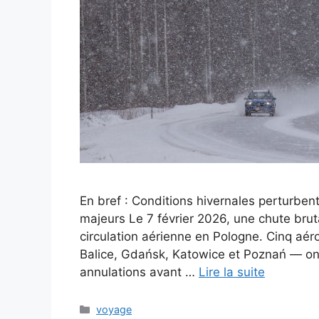
En bref : Conditions hivernales perturbent
majeurs Le 7 février 2026, une chute bru
circulation aérienne en Pologne. Cinq a
Balice, Gdańsk, Katowice et Poznań — ont
annulations avant …
Lire la suite
Catégories
voyage