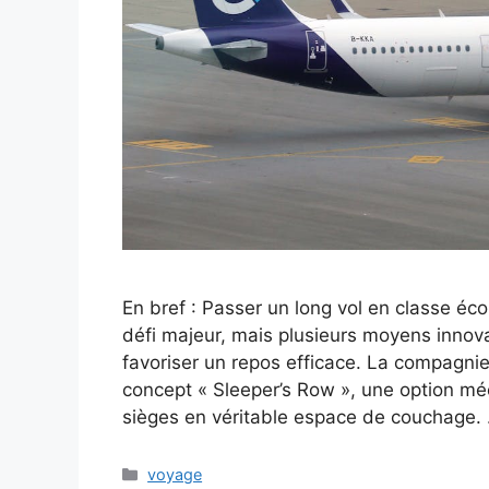
En bref : Passer un long vol en classe é
défi majeur, mais plusieurs moyens innova
favoriser un repos efficace. La compagnie
concept « Sleeper’s Row », une option m
sièges en véritable espace de couchage.
Catégories
voyage