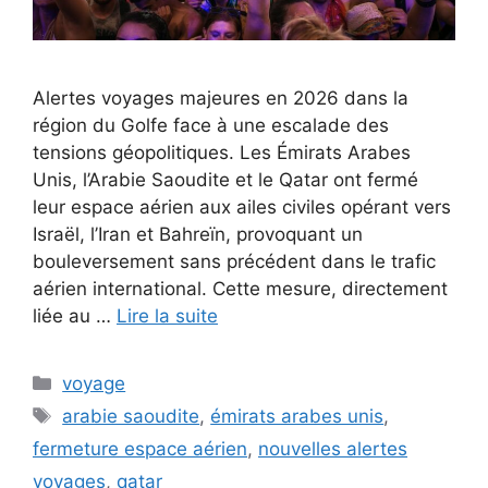
Alertes voyages majeures en 2026 dans la
région du Golfe face à une escalade des
tensions géopolitiques. Les Émirats Arabes
Unis, l’Arabie Saoudite et le Qatar ont fermé
leur espace aérien aux ailes civiles opérant vers
Israël, l’Iran et Bahreïn, provoquant un
bouleversement sans précédent dans le trafic
aérien international. Cette mesure, directement
liée au …
Lire la suite
Catégories
voyage
Étiquettes
arabie saoudite
,
émirats arabes unis
,
fermeture espace aérien
,
nouvelles alertes
voyages
,
qatar