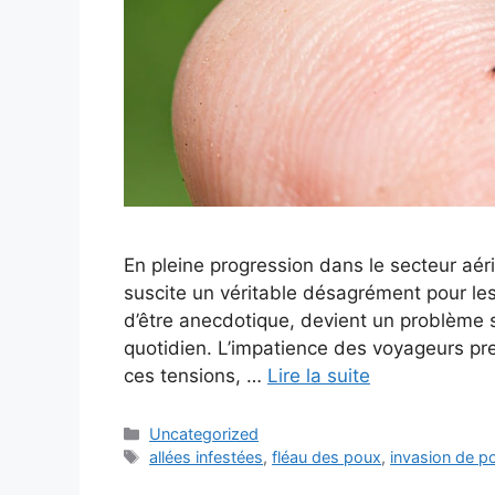
En pleine progression dans le secteur aéri
suscite un véritable désagrément pour le
d’être anecdotique, devient un problème s
quotidien. L’impatience des voyageurs pres
ces tensions, …
Lire la suite
Catégories
Uncategorized
Étiquettes
allées infestées
,
fléau des poux
,
invasion de p