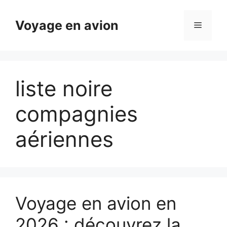
Aller
au
Voyage en avion
Menu
contenu
liste noire
compagnies
aériennes
Voyage en avion en
2026 : découvrez la