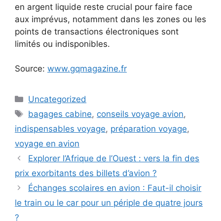
en argent liquide reste crucial pour faire face
aux imprévus, notamment dans les zones ou les
points de transactions électroniques sont
limités ou indisponibles.
Source:
www.gqmagazine.fr
Catégories
Uncategorized
Étiquettes
bagages cabine
,
conseils voyage avion
,
indispensables voyage
,
préparation voyage
,
voyage en avion
Explorer l’Afrique de l’Ouest : vers la fin des
prix exorbitants des billets d’avion ?
Échanges scolaires en avion : Faut-il choisir
le train ou le car pour un périple de quatre jours
?