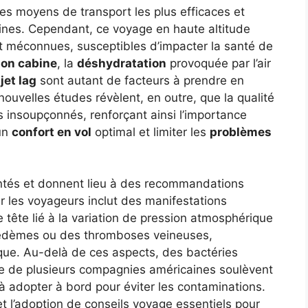
des moyens de transport les plus efficaces et
taines. Cependant, ce voyage en haute altitude
t méconnues, susceptibles d’impacter la santé de
ion cabine
, la
déshydratation
provoquée par l’air
u
jet lag
sont autant de facteurs à prendre en
ouvelles études révèlent, en outre, que la qualité
s insoupçonnés, renforçant ainsi l’importance
 un
confort en vol
optimal et limiter les
problèmes
ntés et donnent lieu à des recommandations
 les voyageurs inclut des manifestations
 tête lié à la variation de pression atmosphérique
œdèmes ou des thromboses veineuses,
sque. Au-delà de ces aspects, des bactéries
e de plusieurs compagnies américaines soulèvent
 adopter à bord pour éviter les contaminations.
t l’adoption de conseils voyage essentiels pour