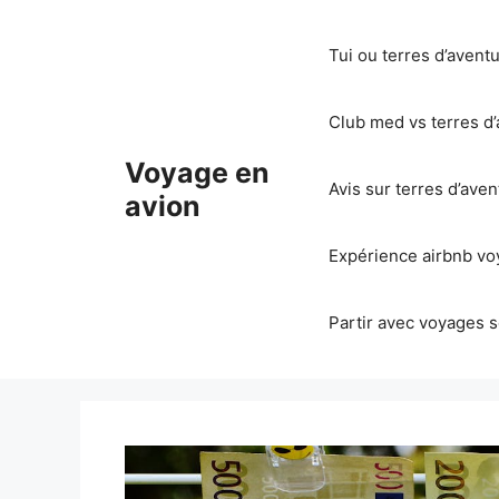
Aller
au
Tui ou terres d’avent
contenu
Club med vs terres d’
Voyage en
Avis sur terres d’ave
avion
Expérience airbnb voy
Partir avec voyages s