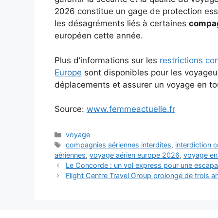
2026 constitue un gage de protection esse
les désagréments liés à certaines
compag
européen cette année.
Plus d’informations sur les
restrictions c
Europe
sont disponibles pour les voyageur
déplacements et assurer un voyage en tou
Source:
www.femmeactuelle.fr
Catégories
voyage
Étiquettes
compagnies aériennes interdites
,
interdiction
aériennes
,
voyage aérien europe 2026
,
voyage en
Le Concorde : un vol express pour une escapa
Flight Centre Travel Group prolonge de trois a